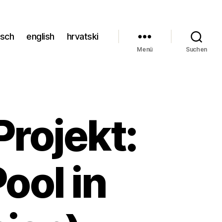
tsch
english
hrvatski
Menü
Suchen
rojekt:
ool in