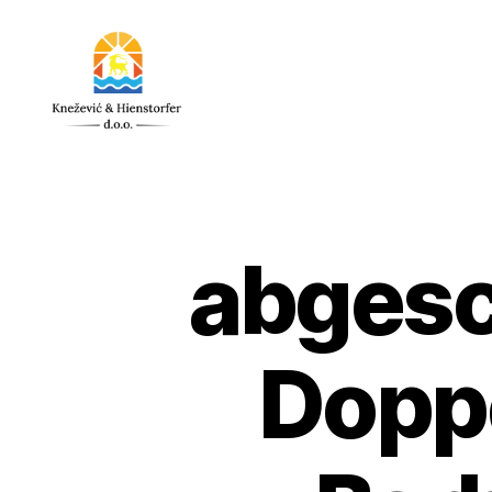
Knežević
&
Hienstorfer
d.o.o.
abgesc
Doppe