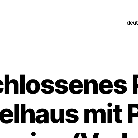
deu
hlossenes P
lhaus mit P