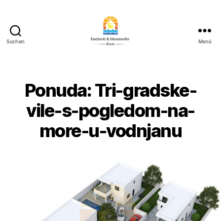
Suchen
Menü
Knežević
&
Hienstorfer
d.o.o.
Ponuda: Tri-gradske-
vile-s-pogledom-na-
more-u-vodnjanu