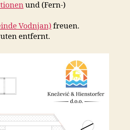
ationen
und (Fern-)
einde Vodnjan)
freuen.
uten entfernt.