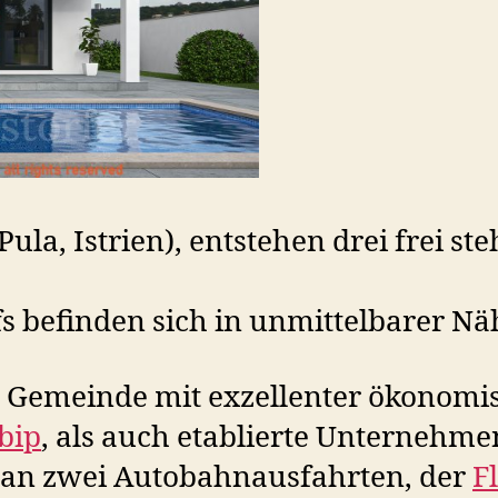
la, Istrien), entstehen drei frei ste
fs befinden sich in unmittelbarer Nä
e Gemeinde mit exzellenter ökonomi
bip
, als auch etablierte Unternehme
g an zwei Autobahnausfahrten, der
F