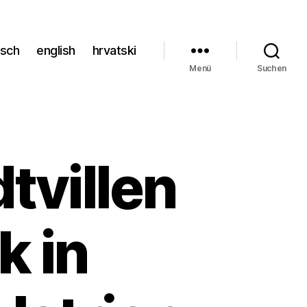
tsch
english
hrvatski
Menü
Suchen
tvillen
k in