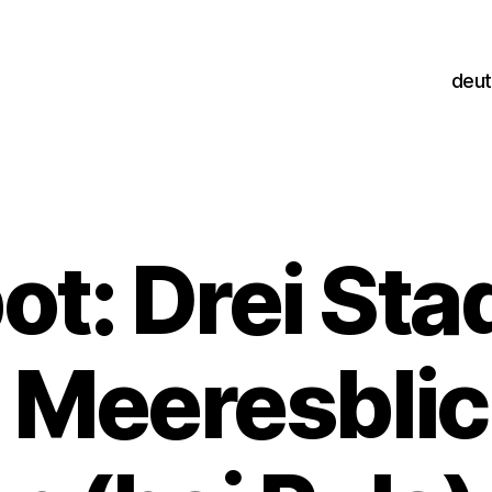
deu
t: Drei Stad
 Meeresblic