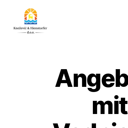
Knežević
&
Hienstorfer
d.o.o.
Angebo
mit